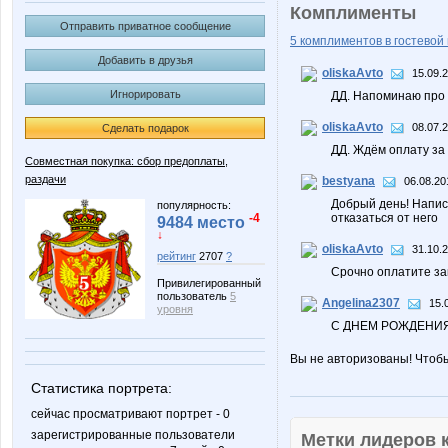
Комплименты
Отправить приватное сообщение
5 комплиментов в гостевой 
Добавить в друзья
oliskaAvto
15.09.
Игнорировать
ДД. Напоминаю про
oliskaAvto
08.07.
Сделать подарок
ДД. Ждём оплату за
Совместная покупка: сбор предоплаты,
раздачи
bestyana
06.08.20
Добрый день! Написа
популярность:
-4
отказаться от него
9484 место
↓
oliskaAvto
31.10.
рейтинг
2707
?
Срочно оплатите з
Привилегированный
пользователь
5
Angelina2307
15.
уровня
С ДНЕМ РОЖДЕНИЯ
Вы не авторизованы! Чтоб
Статистика портрета:
сейчас просматривают портрет - 0
зарегистрированные пользователи
Метки лидеров