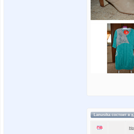
Lanusika состоит в
к
Но